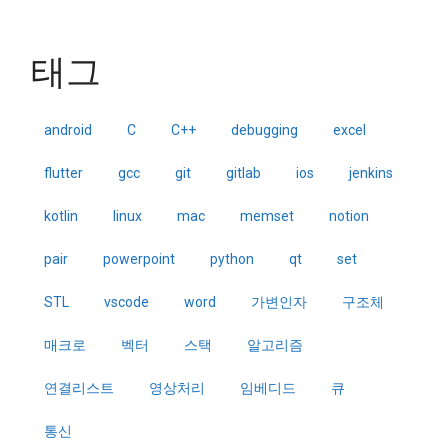
태그
android
C
C++
debugging
excel
flutter
gcc
git
gitlab
ios
jenkins
kotlin
linux
mac
memset
notion
pair
powerpoint
python
qt
set
STL
vscode
word
가변인자
구조체
매크로
벡터
스택
알고리즘
연결리스트
영상처리
임베디드
큐
통신