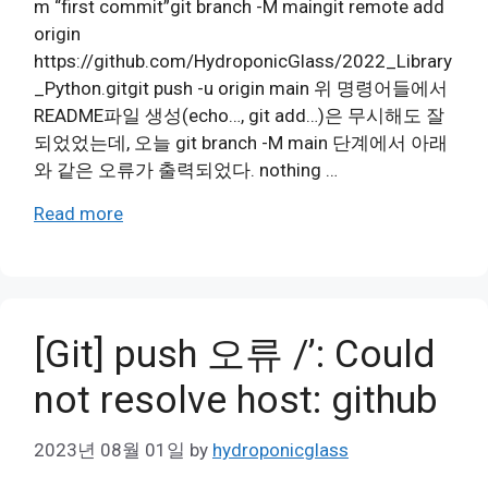
m “first commit”git branch -M maingit remote add
origin
https://github.com/HydroponicGlass/2022_Library
_Python.gitgit push -u origin main 위 명령어들에서
README파일 생성(echo…, git add…)은 무시해도 잘
되었었는데, 오늘 git branch -M main 단계에서 아래
와 같은 오류가 출력되었다. nothing …
Read more
[Git] push 오류 /’: Could
not resolve host: github
2023년 08월 01일
by
hydroponicglass