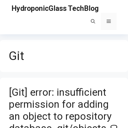
Skip
HydroponicGlass TechBlog
to
content
Menu
Git
[Git] error: insufficient
permission for adding
an object to repository