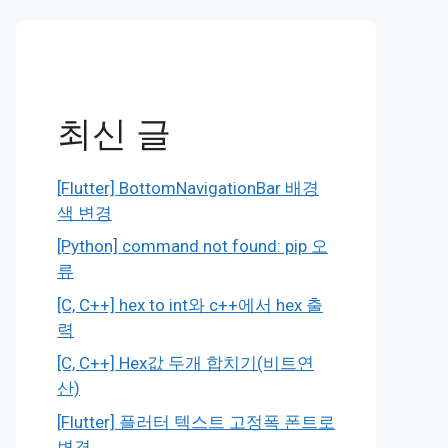
최신 글
[Flutter] BottomNavigationBar 배경
색 변경
[Python] command not found: pip 오
류
[C, C++] hex to int와 c++에서 hex 출
력
[C, C++] Hex값 두개 합치기(비트연
산)
[Flutter] 플러터 텍스트 고정폭 폰트로
변경