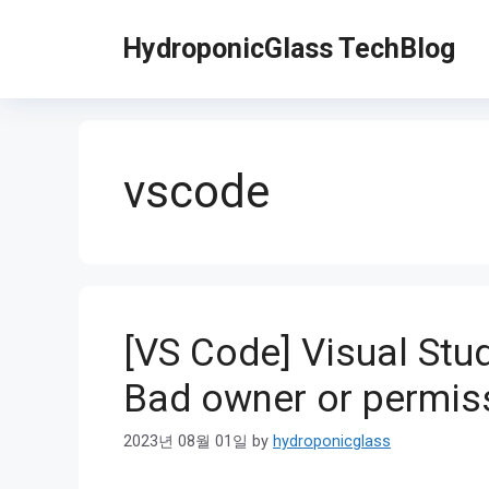
Skip
to
HydroponicGlass TechBlog
content
vscode
[VS Code] Visual S
Bad owner or permis
2023년 08월 01일
by
hydroponicglass