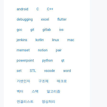
android
C
C++
debugging
excel
flutter
gcc
git
gitlab
ios
jenkins
kotlin
linux
mac
memset
notion
pair
powerpoint
python
qt
set
STL
vscode
word
가변인자
구조체
매크로
벡터
스택
알고리즘
연결리스트
영상처리