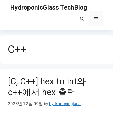
Skip
HydroponicGlass TechBlog
to
content
Menu
C++
[C, C++] hex to int와
c++에서 hex 출력
2023년 12월 09일
by
hydroponicglass