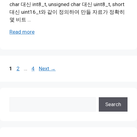
char 대신 int8_t, unsigned char 대신 uint8_t, short
대신 uint16_t와 같이 정의하여 만들 자료가 정확히
몇 비트 …
Read more
Page
Page
Page
1
2
…
4
Next
→
검
Search
색