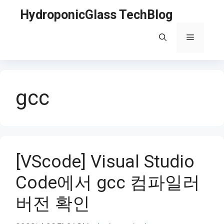
Skip
HydroponicGlass TechBlog
to
content
Menu
gcc
[VScode] Visual Studio
Code에서 gcc 컴파일러
버전 확인