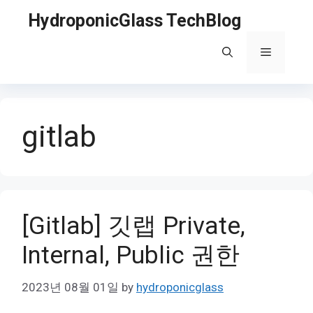
Skip
HydroponicGlass TechBlog
to
content
Menu
gitlab
[Gitlab] 깃랩 Private,
Internal, Public 권한
2023년 08월 01일
by
hydroponicglass