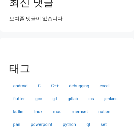
최신 댓글
보여줄 댓글이 없습니다.
태그
android
C
C++
debugging
excel
flutter
gcc
git
gitlab
ios
jenkins
kotlin
linux
mac
memset
notion
pair
powerpoint
python
qt
set