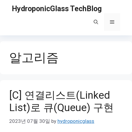
Skip
HydroponicGlass TechBlog
to
content
Menu
알고리즘
[C] 연결리스트(Linked
List)로 큐(Queue) 구현
2023년 07월 30일
by
hydroponicglass