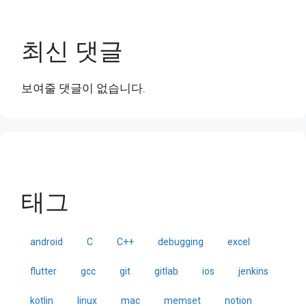
최신 댓글
보여줄 댓글이 없습니다.
태그
android
C
C++
debugging
excel
flutter
gcc
git
gitlab
ios
jenkins
kotlin
linux
mac
memset
notion