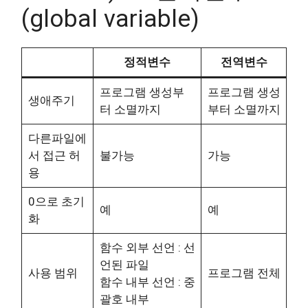
(global variable)
정적변수
전역변수
프로그램 생성부
프로그램 생성
생애주기
터 소멸까지
부터 소멸까지
다른파일에
서 접근 허
불가능
가능
용
0으로 초기
예
예
화
함수 외부 선언 : 선
언된 파일
사용 범위
프로그램 전체
함수 내부 선언 : 중
괄호 내부