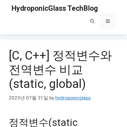
Skip
HydroponicGlass TechBlog
to
content
Menu
[C, C++] 정적변수와
전역변수 비교
(static, global)
2023년 07월 31일
by
hydroponicglass
정적변수(static