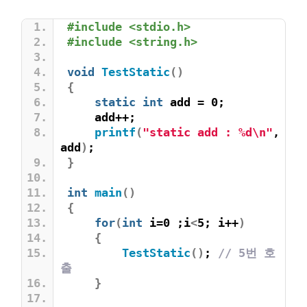
#include <stdio.h>
#include <string.h>
void
TestStatic
()
{
static
int
 add = 0;
    add++;
printf
(
"static add : %d\n"
, 
add
)
;
}
int
main
()
{
for
(
int
 i=0 ;i
<
5; i++
)
{
TestStatic
()
; 
// 5번 호
출
}