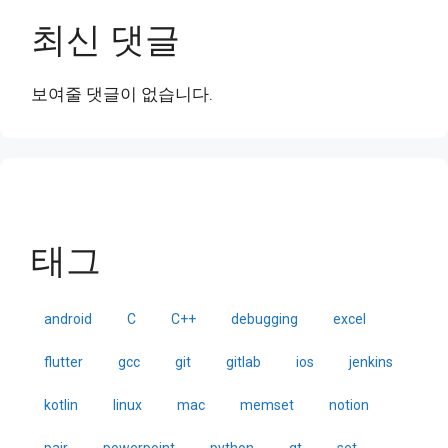
최신 댓글
보여줄 댓글이 없습니다.
태그
android
C
C++
debugging
excel
flutter
gcc
git
gitlab
ios
jenkins
kotlin
linux
mac
memset
notion