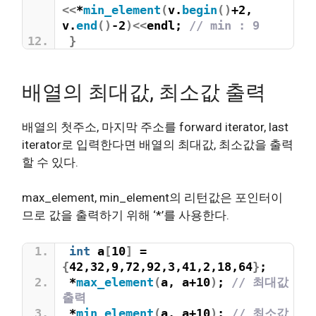
<<
*
min_element
(
v.
begin
()
+2, 
v.
end
()
-2
)<<
endl; 
// min : 9
}
배열의 최대값, 최소값 출력
배열의 첫주소, 마지막 주소를 forward iterator, last
iterator로 입력한다면 배열의 최대값, 최소값을 출력
할 수 있다.
max_element, min_element의 리턴값은 포인터이
므로 값을 출력하기 위해 ‘*’를 사용한다.
int
 a
[
10
]
 = 
{
42,32,9,72,92,3,41,2,18,64
}
;
*
max_element
(
a, a+10
)
; 
// 최대값 
출력
*
min_element
(
a, a+10
)
; 
// 최소값 