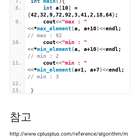
int
main
(){
int
 a
[
10
]
 = 
{
42,32,9,72,92,3,41,2,18,64
}
;
    cout
<<
"max : "
<<
*
max_element
(
a, a+10
)<<
endl; 
// max : 92
    cout
<<
"min : "
<<
*
min_element
(
a, a+10
)<<
endl; 
// min : 2
    cout
<<
"min : "
<<
*
min_element
(
a+1, a+7
)<<
endl; 
// min : 3
}
참고
http://www.cplusplus.com/reference/algorithm/m