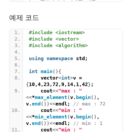
예제 코드
#include <iostream>
#include <vector>
#include <algorithm>
using
namespace
 std;
int
main
(){
    vector
<
int
>
v = 
{
10,4,23,72,9,14,1,42
}
;
    cout
<<
"max : "
<<
*
max_element
(
v.
begin
()
, 
v.
end
())<<
endl; 
// max : 72
    cout
<<
"min : "
<<
*
min_element
(
v.
begin
()
, 
v.
end
())<<
endl; 
// min : 1
    cout
<<
"min : "