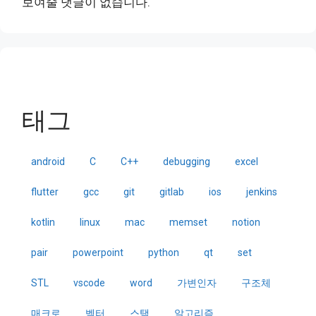
보여줄 댓글이 없습니다.
태그
android
C
C++
debugging
excel
flutter
gcc
git
gitlab
ios
jenkins
kotlin
linux
mac
memset
notion
pair
powerpoint
python
qt
set
STL
vscode
word
가변인자
구조체
매크로
벡터
스택
알고리즘