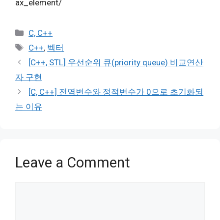
ax_element/
Categories
C, C++
Tags
C++
,
벡터
[C++, STL] 우선순위 큐(priority queue) 비교연산
자 구현
[C, C++] 전역변수와 정적변수가 0으로 초기화되
는 이유
Leave a Comment
Comment