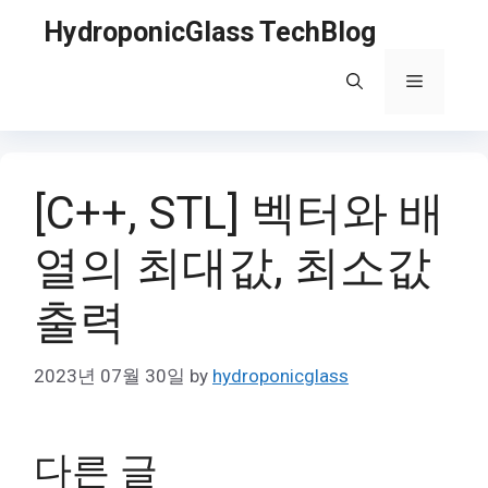
Skip
HydroponicGlass TechBlog
to
content
Menu
[C++, STL] 벡터와 배
열의 최대값, 최소값
출력
2023년 07월 30일
by
hydroponicglass
다른 글