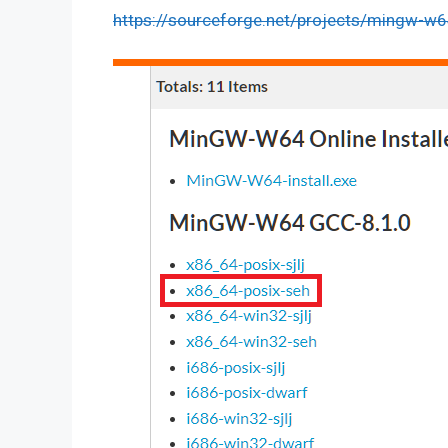
https://sourceforge.net/projects/mingw-w64