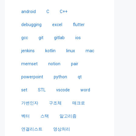
android
C
C++
debugging
excel
flutter
gcc
git
gitlab
ios
jenkins
kotlin
linux
mac
memset
notion
pair
powerpoint
python
qt
set
STL
vscode
word
가변인자
구조체
매크로
벡터
스택
알고리즘
연결리스트
영상처리