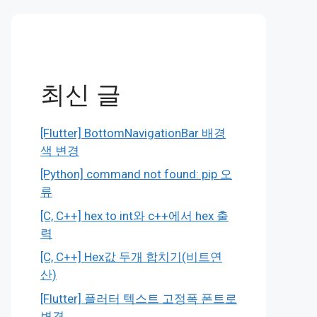
최신 글
[Flutter] BottomNavigationBar 배경
색 변경
[Python] command not found: pip 오
류
[C, C++] hex to int와 c++에서 hex 출
력
[C, C++] Hex값 두개 합치기(비트연
산)
[Flutter] 플러터 텍스트 고정폭 폰트로
변경