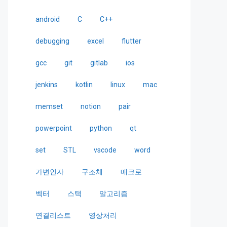
android
C
C++
debugging
excel
flutter
gcc
git
gitlab
ios
jenkins
kotlin
linux
mac
memset
notion
pair
powerpoint
python
qt
set
STL
vscode
word
가변인자
구조체
매크로
벡터
스택
알고리즘
연결리스트
영상처리