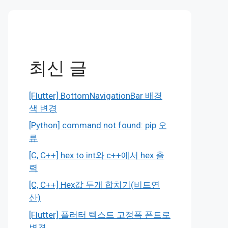
최신 글
[Flutter] BottomNavigationBar 배경
색 변경
[Python] command not found: pip 오
류
[C, C++] hex to int와 c++에서 hex 출
력
[C, C++] Hex값 두개 합치기(비트연
산)
[Flutter] 플러터 텍스트 고정폭 폰트로
변경