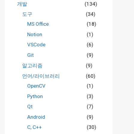
개발
(134)
도구
(34)
MS Office
(18)
Notion
(1)
VSCode
(6)
Git
(9)
알고리즘
(9)
언어/라이브러리
(60)
OpenCV
(1)
Python
(3)
Qt
(7)
Android
(9)
C, C++
(30)