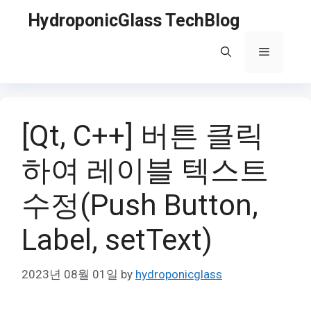
Skip
HydroponicGlass TechBlog
to
content
Menu
[Qt, C++] 버튼 클릭
하여 레이블 텍스트
수정(Push Button,
Label, setText)
2023년 08월 01일
by
hydroponicglass