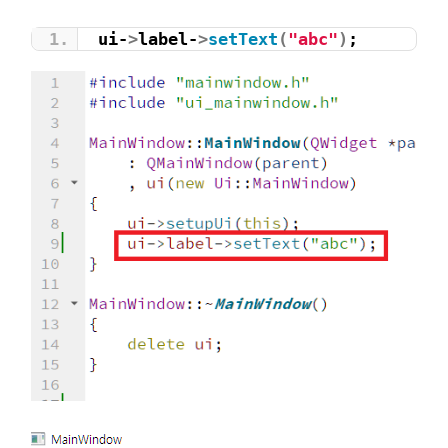
ui-
>
label-
>
setText
(
"abc"
)
;