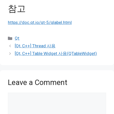
참고
https://doc.qt.io/qt-5/qlabel.html
Categories
Qt
[Qt, C++] Thread 사용
[Qt, C++] Table Widget 사용(QTableWidget)
Leave a Comment
Comment