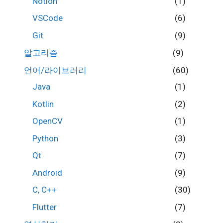
Notion
(1)
VSCode
(6)
Git
(9)
알고리즘
(9)
언어/라이브러리
(60)
Java
(1)
Kotlin
(2)
OpenCV
(1)
Python
(3)
Qt
(7)
Android
(9)
C, C++
(30)
Flutter
(7)