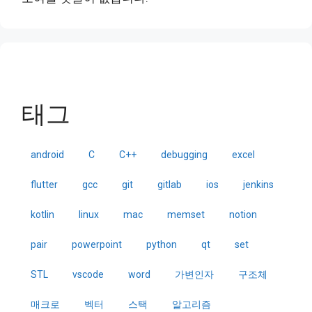
태그
android
C
C++
debugging
excel
flutter
gcc
git
gitlab
ios
jenkins
kotlin
linux
mac
memset
notion
pair
powerpoint
python
qt
set
STL
vscode
word
가변인자
구조체
매크로
벡터
스택
알고리즘