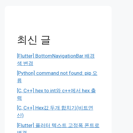
최신 글
[Flutter] BottomNavigationBar 배경
색 변경
[Python] command not found: pip 오
류
[C, C++] hex to int와 c++에서 hex 출
력
[C, C++] Hex값 두개 합치기(비트연
산)
[Flutter] 플러터 텍스트 고정폭 폰트로
변경