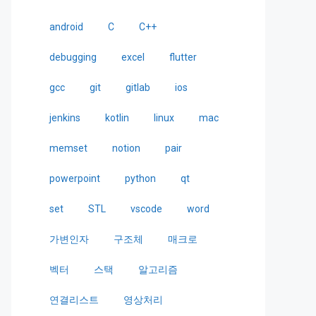
android
C
C++
debugging
excel
flutter
gcc
git
gitlab
ios
jenkins
kotlin
linux
mac
memset
notion
pair
powerpoint
python
qt
set
STL
vscode
word
가변인자
구조체
매크로
벡터
스택
알고리즘
연결리스트
영상처리