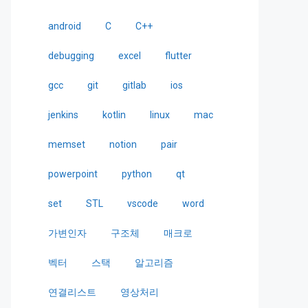
android
C
C++
debugging
excel
flutter
gcc
git
gitlab
ios
jenkins
kotlin
linux
mac
memset
notion
pair
powerpoint
python
qt
set
STL
vscode
word
가변인자
구조체
매크로
벡터
스택
알고리즘
연결리스트
영상처리