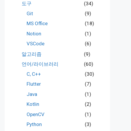
도구
(34)
Git
(9)
MS Office
(18)
Notion
(1)
VSCode
(6)
알고리즘
(9)
언어/라이브러리
(60)
C, C++
(30)
Flutter
(7)
Java
(1)
Kotlin
(2)
OpenCV
(1)
Python
(3)