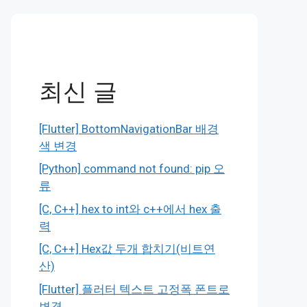
최신 글
[Flutter] BottomNavigationBar 배경
색 변경
[Python] command not found: pip 오
류
[C, C++] hex to int와 c++에서 hex 출
력
[C, C++] Hex값 두개 합치기(비트연
산)
[Flutter] 플러터 텍스트 고정폭 폰트로
변경