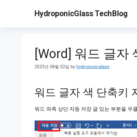
Skip
to
HydroponicGlass TechBlog
content
[Word] 워드 글
2023년 08월 02일
by
hydroponicglass
워드 글자 색 단축키 
워드 좌측 상단 자동 저장 글 있는 부분을 우