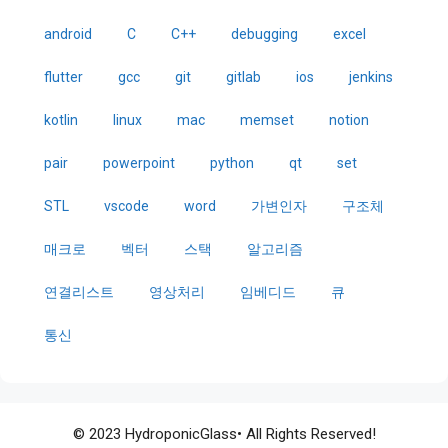
android
C
C++
debugging
excel
flutter
gcc
git
gitlab
ios
jenkins
kotlin
linux
mac
memset
notion
pair
powerpoint
python
qt
set
STL
vscode
word
가변인자
구조체
매크로
벡터
스택
알고리즘
연결리스트
영상처리
임베디드
큐
통신
© 2023 HydroponicGlass• All Rights Reserved!